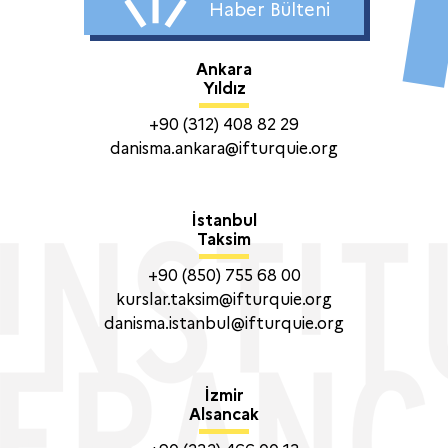
Haber Bülteni
Ankara
Yıldız
+90 (312) 408 82 29
danisma.ankara@ifturquie.org
İstanbul
Taksim
+90 (850) 755 68 00
kurslar.taksim@ifturquie.org
danisma.istanbul@ifturquie.org
İzmir
Alsancak